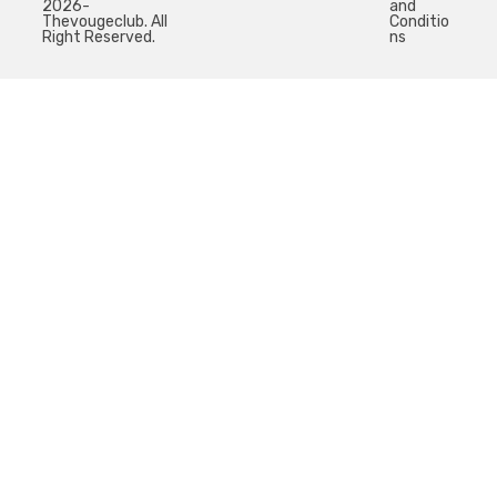
2026-
and
Thevougeclub. All
Conditio
Right Reserved.
ns