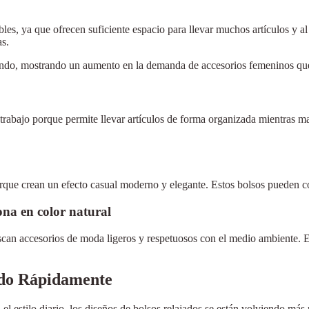
ibles, ya que ofrecen suficiente espacio para llevar muchos artículos 
as.
ando, mostrando un aumento en la demanda de accesorios femeninos que
trabajo porque permite llevar artículos de forma organizada mientras man
rque crean un efecto casual moderno y elegante. Estos bolsos pueden co
lona en color natural
scan accesorios de moda ligeros y respetuosos con el medio ambiente. Es
ndo Rápidamente
 el estilo diario, los diseños de bolsos relajados se están volviendo m