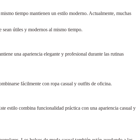
y al mismo tiempo mantienen un estilo moderno. Actualmente, muchas
 sean útiles y modernos al mismo tiempo.
tiene una apariencia elegante y profesional durante las rutinas
mbinarse fácilmente con ropa casual y outfits de oficina.
te estilo combina funcionalidad práctica con una apariencia casual y
ás populares. Los bolsos de moda casual también están ayudando a las