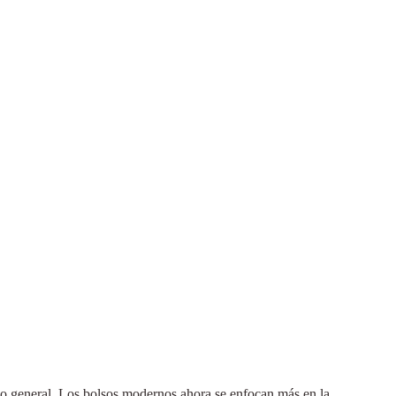
tilo general. Los bolsos modernos ahora se enfocan más en la