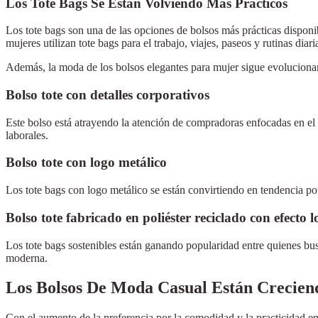
Los Tote Bags Se Están Volviendo Más Prácticos
Los tote bags son una de las opciones de bolsos más prácticas dispon
mujeres utilizan tote bags para el trabajo, viajes, paseos y rutinas diari
Además, la moda de los bolsos elegantes para mujer sigue evolucion
Bolso tote con detalles corporativos
Este bolso está atrayendo la atención de compradoras enfocadas en el 
laborales.
Bolso tote con logo metálico
Los tote bags con logo metálico se están convirtiendo en tendencia po
Bolso tote fabricado en poliéster reciclado con efecto 
Los tote bags sostenibles están ganando popularidad entre quienes bu
moderna.
Los Bolsos De Moda Casual Están Crecie
Con el aumento de la preferencia por la comodidad y la practicidad en