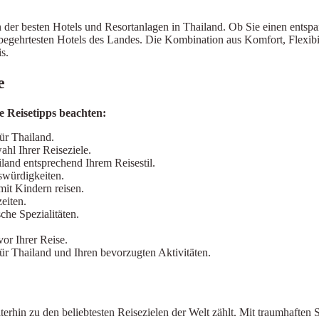
n der besten Hotels und Resortanlagen in Thailand. Ob Sie einen entspa
gehrtesten Hotels des Landes. Die Kombination aus Komfort, Flexibilit
s.
e
e Reisetipps beachten:
ür Thailand.
hl Ihrer Reiseziele.
land entsprechend Ihrem Reisestil.
swürdigkeiten.
mit Kindern reisen.
eiten.
che Spezialitäten.
vor Ihrer Reise.
für Thailand und Ihren bevorzugten Aktivitäten.
erhin zu den beliebtesten Reisezielen der Welt zählt. Mit traumhaften 