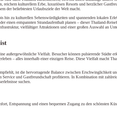
n, reichem kulturellem Erbe, luxuriösen Resorts und herzlicher Gastfre
em der beliebtesten Urlaubsziele der Welt macht.
is hin zu kulturellen Sehenswürdigkeiten und spannenden lokalen Erle
der einen entspannten Strandaufenthalt planen – dieser Thailand-Reisef
nfrastruktur, vielfältiger Attraktionen und einer großen Auswahl an Unt
ist
eine außergewöhnliche Vielfalt. Besucher können pulsierende Städte er
rleben – alles innerhalb einer einzigen Reise. Diese Vielfalt macht Tha
pfiehlt, ist die hervorragende Balance zwischen Erschwinglichkeit 
Service und Gastfreundschaft profitieren. In Kombination mit zahlreic
serlebnisse suchen.
 Komfort, Entspannung und einen bequemen Zugang zu den schönsten Küs