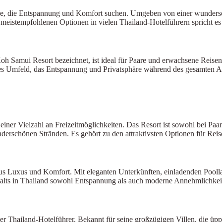
 die Entspannung und Komfort suchen. Umgeben von einer wunderschön
 meistempfohlenen Optionen in vielen Thailand-Hotelführern spricht e
h Samui Resort bezeichnet, ist ideal für Paare und erwachsene Reisen
ves Umfeld, das Entspannung und Privatsphäre während des gesamten Auf
elzahl an Freizeitmöglichkeiten. Das Resort ist sowohl bei Paaren a
derschönen Stränden. Es gehört zu den attraktivsten Optionen für Reis
us Luxus und Komfort. Mit eleganten Unterkünften, einladenden Poolla
halts in Thailand sowohl Entspannung als auch moderne Annehmlichkei
 Thailand-Hotelführer. Bekannt für seine großzügigen Villen, die üpp