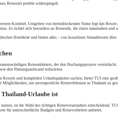
ses Reiseziel perfekt widerspiegelt.
dernem Komfort. Umgeben von beeindruckender Natur legt das Resort 
nisse. Es richtet sich besonders an Reisende, die einen naturnahen un
dischen Hotellerie und bieten alles – von luxuriösen Strandresorts über
chen
ertrauenswürdigen Reiseanbieters, der den Buchungsprozess vereinfacht
owie den Planungsaufwand reduzieren.
en Resorts und kompletten Urlaubspaketen suchen, bietet TUI eine gro
he Möglichkeiten, um unvergessliche Reiseerlebnisse in Thailand zu gest
Thailand-Urlaube ist
 nutzen, ist die Wahl des richtigen Reiseveranstalters entscheidend. T
×
te für unterschiedliche Budgets und Reisevorlieben anbietet.
Select Language