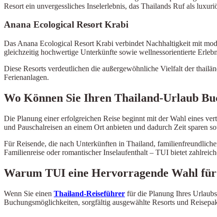
Resort ein unvergessliches Inselerlebnis, das Thailands Ruf als luxuriö
Anana Ecological Resort Krabi
Das Anana Ecological Resort Krabi verbindet Nachhaltigkeit mit mo
gleichzeitig hochwertige Unterkünfte sowie wellnessorientierte Erleb
Diese Resorts verdeutlichen die außergewöhnliche Vielfalt der thailän
Ferienanlagen.
Wo Können Sie Ihren Thailand-Urlaub Bu
Die Planung einer erfolgreichen Reise beginnt mit der Wahl eines v
und Pauschalreisen an einem Ort anbieten und dadurch Zeit sparen s
Für Reisende, die nach Unterkünften in Thailand, familienfreundlich
Familienreise oder romantischer Inselaufenthalt – TUI bietet zahlreic
Warum TUI eine Hervorragende Wahl für 
Wenn Sie einen
Thailand-Reiseführer
für die Planung Ihres Urlaubs
Buchungsmöglichkeiten, sorgfältig ausgewählte Resorts und Reisepake