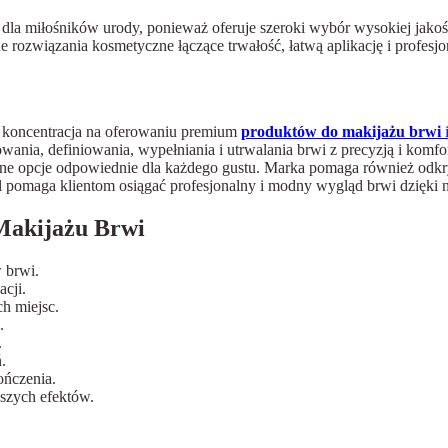
 dla miłośników urody, ponieważ oferuje szeroki wybór wysokiej jakoś
rozwiązania kosmetyczne łączące trwałość, łatwą aplikację i profesjo
t koncentracja na oferowaniu premium
produktów do makijażu brwi
ia, definiowania, wypełniania i utrwalania brwi z precyzją i komforte
ronne opcje odpowiednie dla każdego gustu. Marka pomaga również odk
adal pomaga klientom osiągać profesjonalny i modny wygląd brwi dzi
Makijażu Brwi
 brwi.
acji.
h miejsc.
.
.
.
ończenia.
pszych efektów.