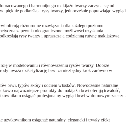
t dopracowanego i harmonijnego makijażu twarzy zaczyna się od
wi pięknie podkreślają rysy twarzy, jednocześnie poprawiając wygląd
 brwi oferują różnorodne rozwiązania dla każdego poziomu
osmetyczna zapewnia nieograniczone możliwości uzyskania
odkreślają rysy twarzy i upraszczają codzienną rutynę makijażową.
ą rolę w modelowaniu i równoważeniu rysów twarzy. Dobrze
urody uważa dziś stylizację brwi za niezbędny krok zarówno w
tów brwi, typów skóry i odcieni włosków. Nowoczesne naturalne
datkowo najważniejsze produkty do makijażu brwi oferują trwałość,
żytkownikom osiągać profesjonalny wygląd brwi w domowym zaciszu.
 użytkownikom osiągnąć naturalny, elegancki i trwały efekt