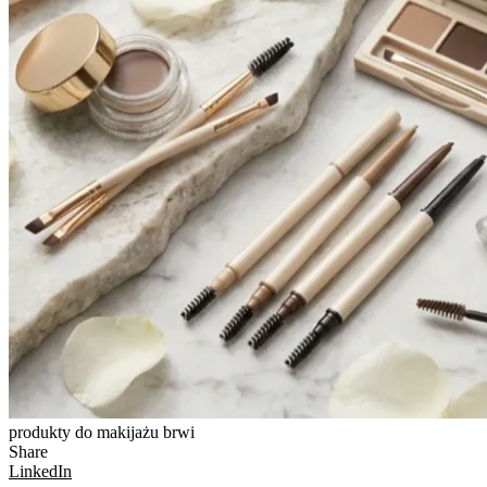
produkty do makijażu brwi
Share
LinkedIn