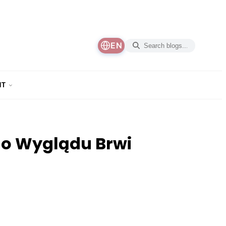
EN
NT
go Wyglądu Brwi