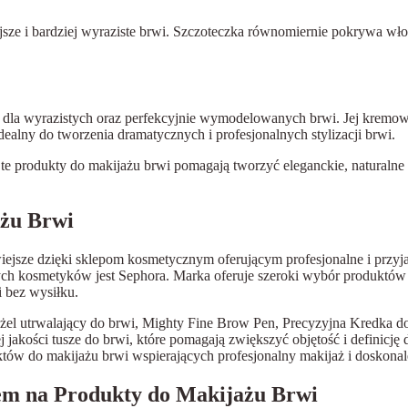
iejsze i bardziej wyraziste brwi. Szczoteczka równomiernie pokrywa wł
 dla wyrazistych oraz perfekcyjnie wymodelowanych brwi. Jej kremowa
dealny do tworzenia dramatycznych i profesjonalnych stylizacji brwi.
e produkty do makijażu brwi pomagają tworzyć eleganckie, naturalne 
żu Brwi
atwiejsze dzięki sklepom kosmetycznym oferującym profesjonalne i prz
ch kosmetyków jest Sephora. Marka oferuje szeroki wybór produktów do
 bez wysiłku.
 żel utrwalający do brwi, Mighty Fine Brow Pen, Precyzyjna Kredka 
iej jakości tusze do brwi, które pomagają zwiększyć objętość i defini
ów do makijażu brwi wspierających profesjonalny makijaż i doskonale
×
Select Language
em na Produkty do Makijażu Brwi