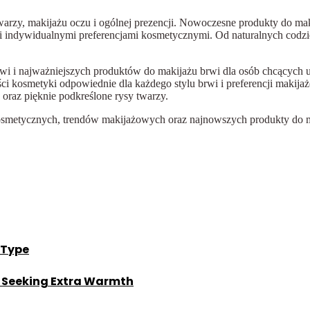
rzy, makijażu oczu i ogólnej prezencji. Nowoczesne produkty do maki
 i indywidualnymi preferencjami kosmetycznymi. Od naturalnych codzi
 brwi i najważniejszych produktów do makijażu brwi dla osób chcących
ści kosmetyki odpowiednie dla każdego stylu brwi i preferencji mak
 oraz pięknie podkreślone rysy twarzy.
 kosmetycznych, trendów makijażowych oraz najnowszych produkty do m
 Type
s Seeking Extra Warmth