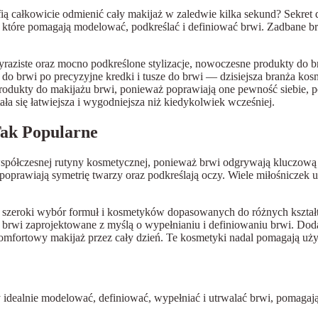
fią całkowicie odmienić cały makijaż w zaledwie kilka sekund? Sekre
, które pomagają modelować, podkreślać i definiować brwi. Zadbane br
y wyraziste oraz mocno podkreślone stylizacje, nowoczesne produkty do
go do brwi po precyzyjne kredki i tusze do brwi — dzisiejsza branża k
produkty do makijażu brwi, ponieważ poprawiają one pewność siebie, p
a się łatwiejsza i wygodniejsza niż kiedykolwiek wcześniej.
Tak Popularne
współczesnej rutyny kosmetycznej, ponieważ brwi odgrywają kluczow
 poprawiają symetrię twarzy oraz podkreślają oczy. Wiele miłośniczek 
t szeroki wybór formuł i kosmetyków dopasowanych do różnych kształ
do brwi zaprojektowane z myślą o wypełnianiu i definiowaniu brwi. Do
komfortowy makijaż przez cały dzień. Te kosmetyki nadal pomagają u
idealnie modelować, definiować, wypełniać i utrwalać brwi, pomagając