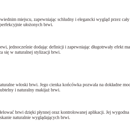
dnim miejscu, zapewniając schludny i elegancki wygląd przez cały d
 perfekcyjnie ułożonych brwi.
brwi, jednocześnie dodając definicji i zapewniając długotrwały efekt 
się w naturalnej stylizacji brwi.
aturalne włoski brwi. Jego cienka końcówka pozwala na dokładne mode
ubtelny i naturalny makijaż brwi.
lować brwi dzięki płynnej oraz kontrolowanej aplikacji. Jej wygodna 
yskanie naturalnie wyglądających brwi.