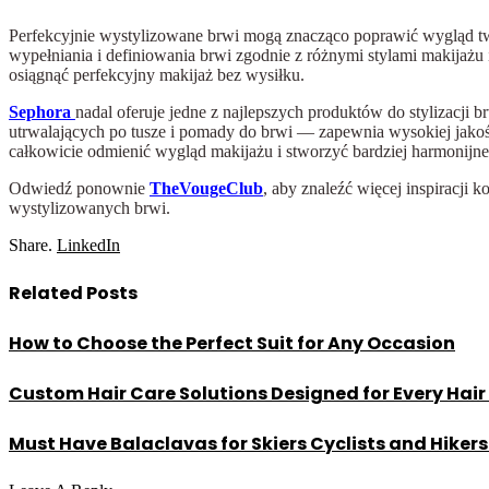
Perfekcyjnie wystylizowane brwi mogą znacząco poprawić wygląd twa
wypełniania i definiowania brwi zgodnie z różnymi stylami makijażu
osiągnąć perfekcyjny makijaż bez wysiłku.
Sephora
nadal oferuje jedne z najlepszych produktów do stylizacji
utrwalających po tusze i pomady do brwi — zapewnia wysokiej jako
całkowicie odmienić wygląd makijażu i stworzyć bardziej harmonijne
Odwiedź ponownie
TheVougeClub
, aby znaleźć więcej inspiracji
wystylizowanych brwi.
Share.
LinkedIn
Related
Posts
How to Choose the Perfect Suit for Any Occasion
Custom Hair Care Solutions Designed for Every Hair
Must Have Balaclavas for Skiers Cyclists and Hiker