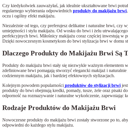
Czy kiedykolwiek zauważyłaś, jak idealnie ukształtowane brwi potra
regularnego wybierania odpowiednich
produkty do makijażu brwi
oczu i ogólny efekt makijażu.
Niezależnie od tego, czy preferujesz delikatne i naturalne brwi, cz
umiejętności i stylu makijażu. Od wosku do brwi i żelu utrwalające
perfekcyjnych brwi. Miłośnicy makijażu coraz częściej inwestują w 
Dzięki nowoczesnym kosmetykom do brwi stylizacja brwi w domu stał
Dlaczego Produkty do Makijażu Brwi Są 
Produkty do makijażu brwi stały się niezwykle ważnym elementem 
zdefiniowane brwi pomagają stworzyć elegancki makijaż i naturalnie
codziennym makijażu, jak i bardziej efektownych stylizacjach.
Kolejnym powodem popularności
produktów do stylizacji brwi
jes
produkty do brwi obejmują kredki, pomady, tusze, żele oraz pisaki 
odporność na rozmazywanie i naturalne wykończenie, zapewniając 
Rodzaje Produktów do Makijażu Brwi
Nowoczesne produkty do makijażu brwi zostały stworzone po to, aby 
odpowiedni do każdego stylu makijażu.