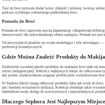
Tusz do brwi pozwala dodać kolor, objętość i teksturę, tworząc pełn
podczas szybkiego codziennego podkreślania brwi.
Pomada do Brwi
Pomada do brwi zapewnia mocną pigmentację i długotrwałą definicję
intensywności dla indywidualnego efektu makijażu. Produkt ten jest i
Od precyzyjnych pisaków po woski modelujące i żele utrwalające — t
preferencji kosmetycznych.
Gdzie Można Znaleźć Produkty do Makija
Znalezienie wysokiej jakości produkty do makijażu brwi stało się ł
rutyny pielęgnacyjnej. Jednym z najlepszych miejsc do odkrywania ty
aby pomóc użytkownikom osiągnąć perfekcyjnie wystylizowane brwi
W Sephora klienci mogą odkrywać produkty takie jak wosk do brwi,
jak i bardziej wyrazistych stylizacji. Kolekcja obejmuje także wysok
miłośnikom urody dostęp do nowoczesnych i najważniejszych produkt
Dlaczego Sephora Jest Najlepszym Miejsc