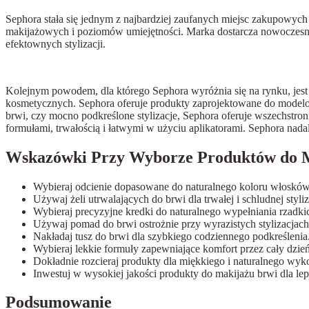
Sephora stała się jednym z najbardziej zaufanych miejsc zakupowych
makijażowych i poziomów umiejętności. Marka dostarcza nowoczesne 
efektownych stylizacji.
Kolejnym powodem, dla którego Sephora wyróżnia się na rynku, jes
kosmetycznych. Sephora oferuje produkty zaprojektowane do modelowan
brwi, czy mocno podkreślone stylizacje, Sephora oferuje wszechst
formułami, trwałością i łatwymi w użyciu aplikatorami. Sephora n
Wskazówki Przy Wyborze Produktów do 
Wybieraj odcienie dopasowane do naturalnego koloru włosków
Używaj żeli utrwalających do brwi dla trwałej i schludnej styliz
Wybieraj precyzyjne kredki do naturalnego wypełniania rzadkic
Używaj pomad do brwi ostrożnie przy wyrazistych stylizacjach
Nakładaj tusz do brwi dla szybkiego codziennego podkreślenia
Wybieraj lekkie formuły zapewniające komfort przez cały dzień
Dokładnie rozcieraj produkty dla miękkiego i naturalnego wyk
Inwestuj w wysokiej jakości produkty do makijażu brwi dla le
Podsumowanie