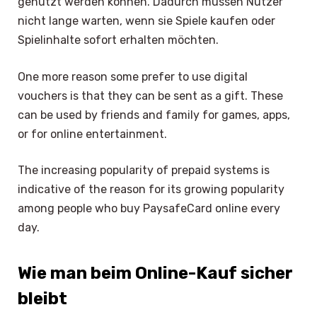
genutzt werden können. Dadurch müssen Nutzer
nicht lange warten, wenn sie Spiele kaufen oder
Spielinhalte sofort erhalten möchten.
One more reason some prefer to use digital
vouchers is that they can be sent as a gift. These
can be used by friends and family for games, apps,
or for online entertainment.
The increasing popularity of prepaid systems is
indicative of the reason for its growing popularity
among people who buy PaysafeCard online every
day.
Wie man beim Online-Kauf sicher
bleibt