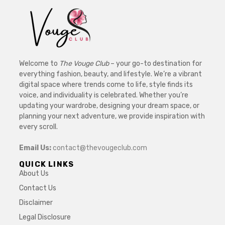
Welcome to
The Vouge Club
– your go-to destination for
everything fashion, beauty, and lifestyle. We’re a vibrant
digital space where trends come to life, style finds its
voice, and individuality is celebrated. Whether you’re
updating your wardrobe, designing your dream space, or
planning your next adventure, we provide inspiration with
every scroll.
Email Us:
contact@thevougeclub.com
QUICK LINKS
About Us
Contact Us
Disclaimer
Legal Disclosure