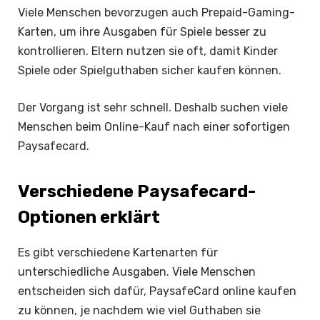
Viele Menschen bevorzugen auch Prepaid-Gaming-
Karten, um ihre Ausgaben für Spiele besser zu
kontrollieren. Eltern nutzen sie oft, damit Kinder
Spiele oder Spielguthaben sicher kaufen können.
Der Vorgang ist sehr schnell. Deshalb suchen viele
Menschen beim Online-Kauf nach einer sofortigen
Paysafecard.
Verschiedene Paysafecard-
Optionen erklärt
Es gibt verschiedene Kartenarten für
unterschiedliche Ausgaben. Viele Menschen
entscheiden sich dafür, PaysafeCard online kaufen
zu können, je nachdem wie viel Guthaben sie