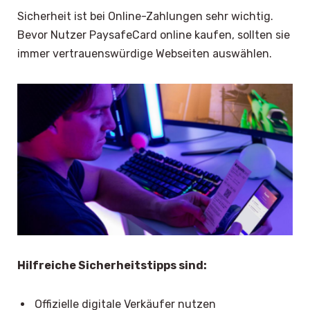
Sicherheit ist bei Online-Zahlungen sehr wichtig.
Bevor Nutzer PaysafeCard online kaufen, sollten sie
immer vertrauenswürdige Webseiten auswählen.
Hilfreiche Sicherheitstipps sind:
Offizielle digitale Verkäufer nutzen