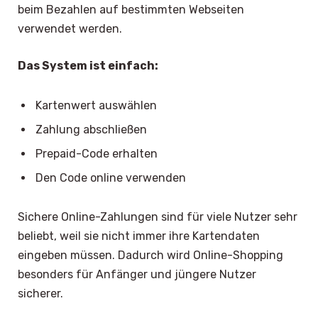
beim Bezahlen auf bestimmten Webseiten
verwendet werden.
Das System ist einfach:
Kartenwert auswählen
Zahlung abschließen
Prepaid-Code erhalten
Den Code online verwenden
Sichere Online-Zahlungen sind für viele Nutzer sehr
beliebt, weil sie nicht immer ihre Kartendaten
eingeben müssen. Dadurch wird Online-Shopping
besonders für Anfänger und jüngere Nutzer
sicherer.