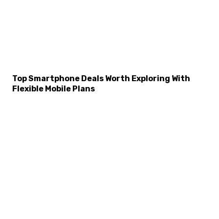
Top Smartphone Deals Worth Exploring With
Flexible Mobile Plans