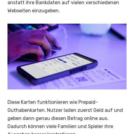
anstatt ihre Bankdaten auf vielen verschiedenen
Webseiten einzugeben.
Diese Karten funktionieren wie Prepaid-
Guthabenkarten. Nutzer laden zuerst Geld auf und
geben dann genau diesen Betrag online aus.
Dadurch können viele Familien und Spieler ihre