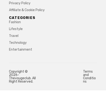
Privacy Policy
Affiliate & Cookie Policy
CATEGORIES
Fashion
Lifestyle
Travel
Technology
Entertainment
Copyright ©
Terms
2026-
and
Thevougeclub. All
Conditio
Right Reserved.
ns