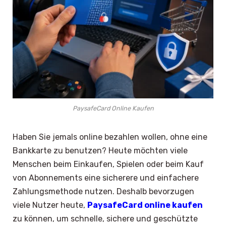
PaysafeCard Online Kaufen
Haben Sie jemals online bezahlen wollen, ohne eine
Bankkarte zu benutzen? Heute möchten viele
Menschen beim Einkaufen, Spielen oder beim Kauf
von Abonnements eine sicherere und einfachere
Zahlungsmethode nutzen. Deshalb bevorzugen
viele Nutzer heute,
PaysafeCard online kaufen
zu können, um schnelle, sichere und geschützte