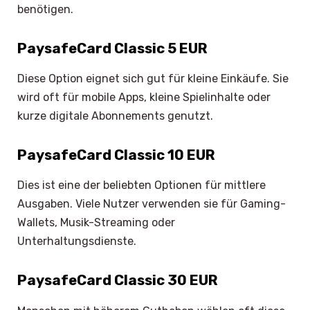
benötigen.
PaysafeCard Classic 5 EUR
Diese Option eignet sich gut für kleine Einkäufe. Sie
wird oft für mobile Apps, kleine Spielinhalte oder
kurze digitale Abonnements genutzt.
PaysafeCard Classic 10 EUR
Dies ist eine der beliebten Optionen für mittlere
Ausgaben. Viele Nutzer verwenden sie für Gaming-
Wallets, Musik-Streaming oder
Unterhaltungsdienste.
PaysafeCard Classic 30 EUR