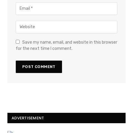
Save my name, email, and website in this browser
for the next time I comment.
ADVERTISEMENT