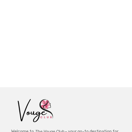
Welcome to
The Vouge Club
– your go-to destination for