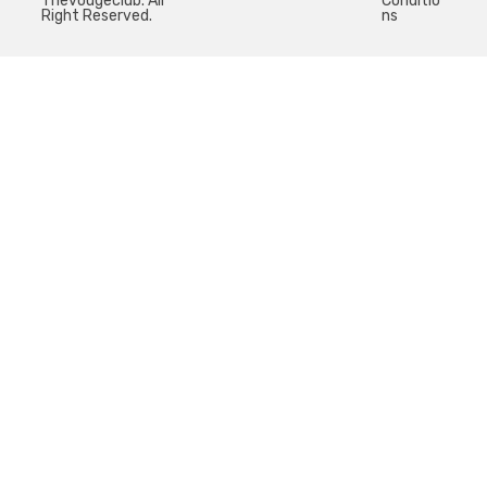
Thevougeclub. All
Conditio
Right Reserved.
ns