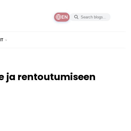
EN
NT
le ja rentoutumiseen