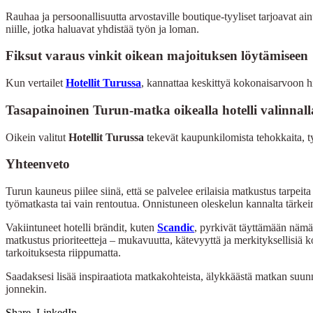
Rauhaa ja persoonallisuutta arvostaville boutique-tyyliset tarjoavat ai
niille, jotka haluavat yhdistää työn ja loman.
Fiksut varaus vinkit oikean majoituksen löytämiseen
Kun vertailet
Hotellit Turussa
, kannattaa keskittyä kokonaisarvoon h
Tasapainoinen Turun-matka oikealla hotelli valinnall
Oikein valitut
Hotellit Turussa
tekevät kaupunkilomista tehokkaita, ty
Yhteenveto
Turun kauneus piilee siinä, että se palvelee erilaisia ​​matkustus tarpe
työmatkasta tai vain rentoutua. Onnistuneen oleskelun kannalta tärke
Vakiintuneet hotelli brändit, kuten
Scandic
, pyrkivät täyttämään nämä 
matkustus prioriteetteja – mukavuutta, kätevyyttä ja merkityksellisiä 
tarkoituksesta riippumatta.
Saadaksesi lisää inspiraatiota matkakohteista, älykkäästä matkan suunnit
jonnekin.
Share.
LinkedIn