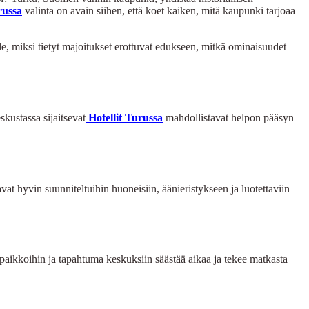
russa
valinta on avain siihen, että koet kaiken, mitä kaupunki tarjoaa
e, miksi tietyt majoitukset erottuvat edukseen, mitkä ominaisuudet
kustassa sijaitsevat
Hotellit Turussa
mahdollistavat helpon pääsyn
at hyvin suunniteltuihin huoneisiin, äänieristykseen ja luotettaviin
 paikkoihin ja tapahtuma keskuksiin säästää aikaa ja tekee matkasta