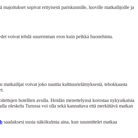
joitukset sopivat erityisesti pariskunnille, luoville matkailijoille ja
eydet voivat tehdä suuremman eron kuin pelkkä huonehinta.
aan matkailijat voivat joko nauttia kulttuurielämyksestä, tehokkaasta
t.
oitettujen hotellien avulla. Heidän menettelynsä korostaa nykyaikaisia ​​
vulla oleskelu Turussa voi olla sekä kannattava että merkittävä matkan
b
saadaksesi uusia näkökulmia aina, kun suunnittelet matkaa