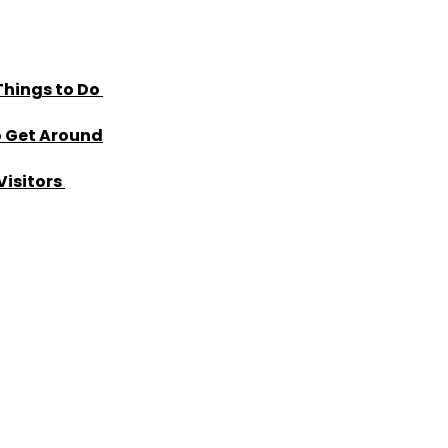
Things to Do
o Get Around
Visitors
×
Select Language