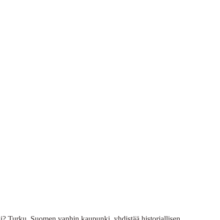
si? Turku, Suomen vanhin kaupunki, yhdistää historiallisen