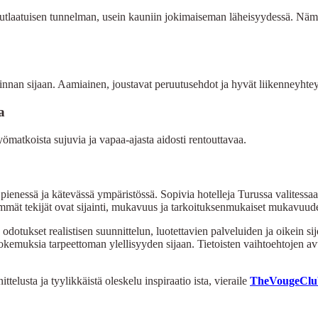
nutlaatuisen tunnelman, usein kauniin jokimaiseman läheisyydessä. Nämä ma
innan sijaan. Aamiainen, joustavat peruutusehdot ja hyvät liikenneyht
a
ömatkoista sujuvia ja vapaa-ajasta aidosti rentouttavaa.
ita pienessä ja kätevässä ympäristössä. Sopivia hotelleja Turussa valitess
immät tekijät ovat sijainti, mukavuus ja tarkoituksenmukaiset mukavuude
odotukset realistisen suunnittelun, luotettavien palveluiden ja oikein sij
kokemuksia tarpeettoman ylellisyyden sijaan. Tietoisten vaihtoehtojen a
telusta ja tyylikkäistä oleskelu inspiraatio ista, vieraile
TheVougeClu