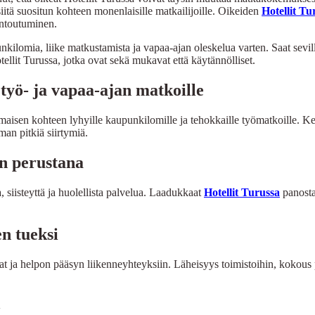
iitä suositun kohteen monenlaisille matkailijoille. Oikeiden
Hotellit Tu
entoutuminen.
lomia, liike matkustamista ja vapaa-ajan oleskelua varten. Saat sevill
otellit Turussa, jotka ovat sekä mukavat että käytännölliset.
työ- ja vapaa-ajan matkoille
maisen kohteen lyhyille kaupunkilomille ja tehokkaille työmatkoille. Kes
man pitkiä siirtymiä.
en perustana
 siisteyttä ja huolellista palvelua. Laadukkaat
Hotellit Turussa
panostav
n tueksi
lat ja helpon pääsyn liikenneyhteyksiin. Läheisyys toimistoihin, kokous
n