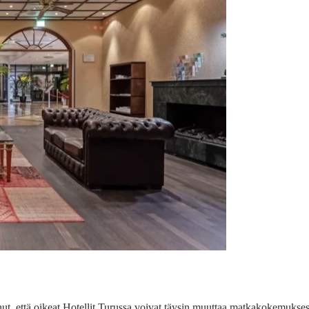
nut, että oikeat Hotellit Turussa voivat täysin muuttaa matkakokemukse