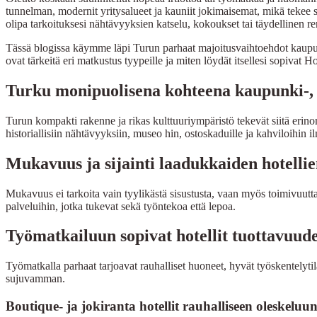
tunnelman, modernit yritysalueet ja kauniit jokimaisemat, mikä tekee s
olipa tarkoituksesi nähtävyyksien katselu, kokoukset tai täydellinen r
Tässä blogissa käymme läpi Turun parhaat majoitusvaihtoehdot kaupunki
ovat tärkeitä eri matkustus tyypeille ja miten löydät itsellesi sopivat H
Turku monipuolisena kohteena kaupunki-, 
Turun kompakti rakenne ja rikas kulttuuriympäristö tekevät siitä erino
historiallisiin nähtävyyksiin, museo hin, ostoskaduille ja kahviloihin il
Mukavuus ja sijainti laadukkaiden hotelli
Mukavuus ei tarkoita vain tyylikästä sisustusta, vaan myös toimivuutta,
palveluihin, jotka tukevat sekä työntekoa että lepoa.
Työmatkailuun sopivat hotellit tuottavuude
Työmatkalla parhaat tarjoavat rauhalliset huoneet, hyvät työskentelyti
sujuvamman.
Boutique- ja jokiranta hotellit rauhalliseen oleskeluu