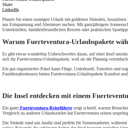
Share
LinkedIn
Planen Sie einen sonnigen Urlaub mit goldenen Stränden, luxuriösen
aus Entspannung und Abenteuer suchen. Mit ganzjährigem Sonnenschei
Unterkünften, familienfreundlichen Resorts oder praktischen Spartipp
Warum Fuerteventura-Urlaubspakete wäh
Es gibt etwas wunderbar Unbeschwertes daran, auf einer Insel anzuk
sich für Fuerteventura-Urlaubspakete, weil sie die Planung vereinfach
Ein gut organisiertes Paket kann Flüge, Unterkunft, Transfers und s
Familienabenteuern bieten Fuerteventura-Urlaubspakete Komfort und F
Die Insel entdecken mit einem Fuertevent
Ein guter
Fuerteventura-Reiseführer
zeigt schnell, warum Besucher 
Vergleich zu anderen Urlaubszielen hat Fuerteventura seinen ursprü
Die Strände rund um Jandía sind perfekt für Sonnenanbeter, während 
sodass Reisende die schönsten Seiten der Insel bequem genießen kön