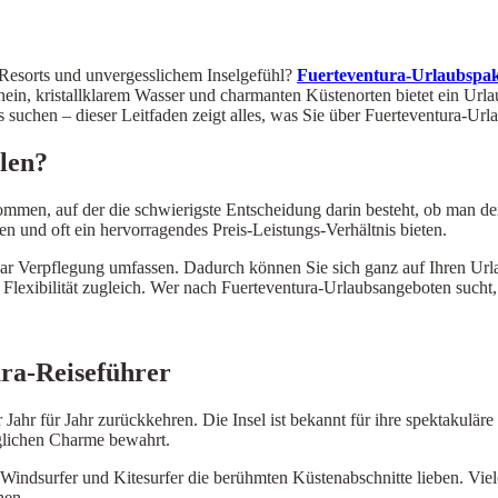
 Resorts und unvergesslichem Inselgefühl?
Fuerteventura-Urlaubspak
n, kristallklarem Wasser und charmanten Küstenorten bietet ein Urlau
s suchen – dieser Leitfaden zeigt alles, was Sie über Fuerteventura-Ur
len?
ommen, auf der die schwierigste Entscheidung darin besteht, ob man de
en und oft ein hervorragendes Preis-Leistungs-Verhältnis bieten.
ogar Verpflegung umfassen. Dadurch können Sie sich ganz auf Ihren Url
lexibilität zugleich. Wer nach Fuerteventura-Urlaubsangeboten sucht, 
ura-Reiseführer
Jahr für Jahr zurückkehren. Die Insel ist bekannt für ihre spektakulär
nglichen Charme bewahrt.
Windsurfer und Kitesurfer die berühmten Küstenabschnitte lieben. Viel
nen.