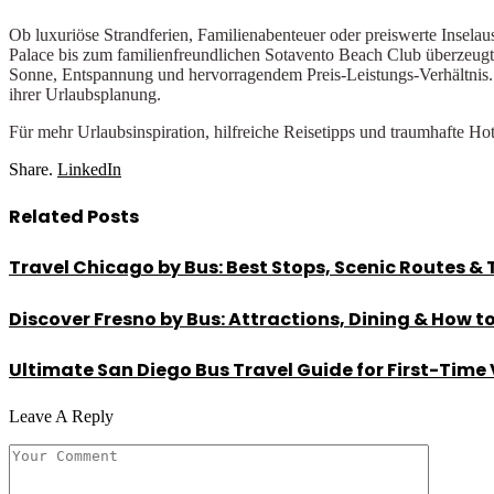
Ob luxuriöse Strandferien, Familienabenteuer oder preiswerte Insela
Palace bis zum familienfreundlichen Sotavento Beach Club überzeugt d
Sonne, Entspannung und hervorragendem Preis-Leistungs-Verhältnis. 
ihrer Urlaubsplanung.
Für mehr Urlaubsinspiration, hilfreiche Reisetipps und traumhafte Ho
Share.
LinkedIn
Related
Posts
Travel Chicago by Bus: Best Stops, Scenic Routes & 
Discover Fresno by Bus: Attractions, Dining & How t
Ultimate San Diego Bus Travel Guide for First-Time 
Leave A Reply