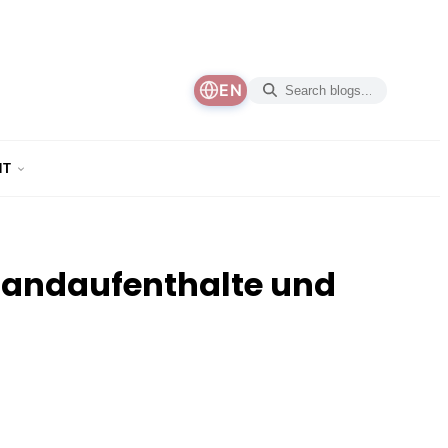
EN
NT
trandaufenthalte und