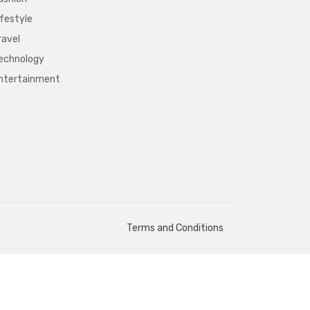
ifestyle
ravel
echnology
ntertainment
Terms and Conditions