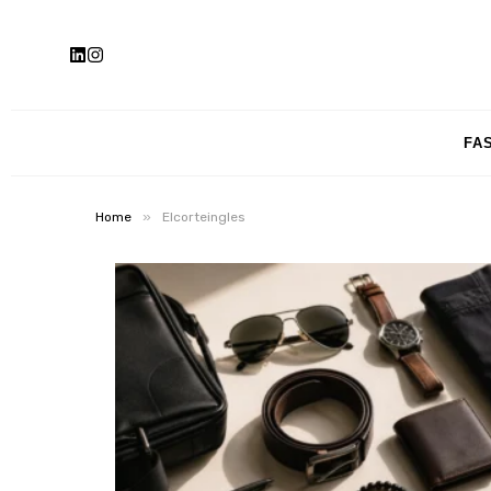
FA
»
Home
Elcorteingles