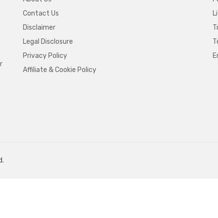
Contact Us
L
Disclaimer
T
Legal Disclosure
T
Privacy Policy
E
r
Affiliate & Cookie Policy
d.