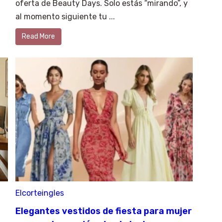
oferta de Beauty Days. Solo estás “mirando”, y
al momento siguiente tu ...
Read More
Elcorteingles
×
Select Language
a
Elegantes vestidos de fiesta para mujer