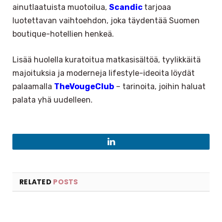
ainutlaatuista muotoilua,
Scandic
tarjoaa
luotettavan vaihtoehdon, joka täydentää Suomen
boutique-hotellien henkeä.
Lisää huolella kuratoitua matkasisältöä, tyylikkäitä
majoituksia ja moderneja lifestyle-ideoita löydät
palaamalla
TheVougeClub
– tarinoita, joihin haluat
palata yhä uudelleen.
LinkedIn
RELATED
POSTS
×
Select Language