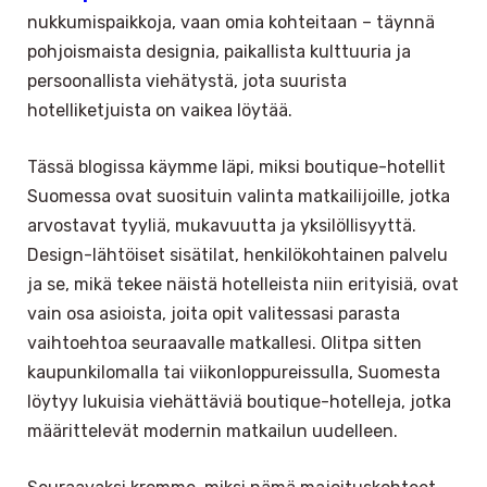
nukkumispaikkoja, vaan omia kohteitaan – täynnä
pohjoismaista designia, paikallista kulttuuria ja
persoonallista viehätystä, jota suurista
hotelliketjuista on vaikea löytää.
Tässä blogissa käymme läpi, miksi boutique-hotellit
Suomessa ovat suosituin valinta matkailijoille, jotka
arvostavat tyyliä, mukavuutta ja yksilöllisyyttä.
Design-lähtöiset sisätilat, henkilökohtainen palvelu
ja se, mikä tekee näistä hotelleista niin erityisiä, ovat
vain osa asioista, joita opit valitessasi parasta
vaihtoehtoa seuraavalle matkallesi. Olitpa sitten
kaupunkilomalla tai viikonloppureissulla, Suomesta
löytyy lukuisia viehättäviä boutique-hotelleja, jotka
määrittelevät modernin matkailun uudelleen.