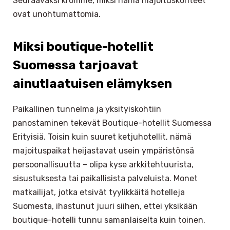
Seuraavaksi kromme, miksi nämä majoituskohteet
ovat unohtumattomia.
Miksi boutique-hotellit
Suomessa tarjoavat
ainutlaatuisen elämyksen
Paikallinen tunnelma ja yksityiskohtiin
panostaminen tekevät Boutique-hotellit Suomessa
Erityisiä. Toisin kuin suuret ketjuhotellit, nämä
majoituspaikat heijastavat usein ympäristönsä
persoonallisuutta – olipa kyse arkkitehtuurista,
sisustuksesta tai paikallisista palveluista. Monet
matkailijat, jotka etsivät tyylikkäitä hotelleja
Suomesta, ihastunut juuri siihen, ettei yksikään
boutique-hotelli tunnu samanlaiselta kuin toinen.