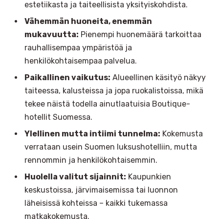
estetiikasta ja taiteellisista yksityiskohdista.
Vähemmän huoneita, enemmän
mukavuutta:
Pienempi huonemäärä tarkoittaa
rauhallisempaa ympäristöä ja
henkilökohtaisempaa palvelua.
Paikallinen vaikutus:
Alueellinen käsityö näkyy
taiteessa, kalusteissa ja jopa ruokalistoissa, mikä
tekee näistä todella ainutlaatuisia Boutique-
hotellit Suomessa.
Ylellinen mutta intiimi tunnelma:
Kokemusta
verrataan usein Suomen luksushotelliin, mutta
rennommin ja henkilökohtaisemmin.
Huolella valitut sijainnit:
Kaupunkien
keskustoissa, järvimaisemissa tai luonnon
läheisissä kohteissa – kaikki tukemassa
matkakokemusta.