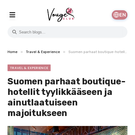
EN
»
»
Home
Travel & Experience
Suomen parhaat boutique-hotellit tyylikkääseen ja ainutlaatuiseen majoitukseen
TRAVEL & EXPERIENCE
Suomen parhaat boutique-
hotellit tyylikkääseen ja
ainutlaatuiseen
majoitukseen