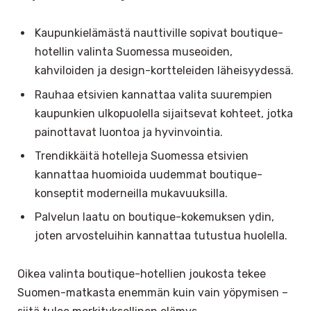
Kaupunkielämästä nauttiville sopivat boutique-
hotellin valinta Suomessa museoiden,
kahviloiden ja design-kortteleiden läheisyydessä.
Rauhaa etsivien kannattaa valita suurempien
kaupunkien ulkopuolella sijaitsevat kohteet, jotka
painottavat luontoa ja hyvinvointia.
Trendikkäitä hotelleja Suomessa etsivien
kannattaa huomioida uudemmat boutique-
konseptit moderneilla mukavuuksilla.
Palvelun laatu on boutique-kokemuksen ydin,
joten arvosteluihin kannattaa tutustua huolella.
Oikea valinta boutique-hotellien joukosta tekee
Suomen-matkasta enemmän kuin vain yöpymisen –