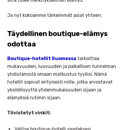
siitä tulee merkityksellinen elämys.
Ja nyt kokoamme tärkeimmät asiat yhteen.
Täydellinen boutique-elämys
odottaa
Boutique-hotellit Suomessa
tarkoittaa
mukavuuden, luovuuden ja paikallisen tunnelman
yhdistämistä omaan matkustus tyyliisi. Nämä
hotellit sopivat erityisesti niille, jotka arvostavat
yksilöllisyyttä yhdenmukaisuuden sijaan ja
elämyksiä rutiinin sijaan.
Tiivistetyt vinkit:
Valitse boutique-hotelli saadaksesi