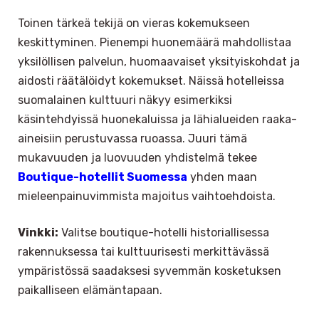
Toinen tärkeä tekijä on vieras kokemukseen
keskittyminen. Pienempi huonemäärä mahdollistaa
yksilöllisen palvelun, huomaavaiset yksityiskohdat ja
aidosti räätälöidyt kokemukset. Näissä hotelleissa
suomalainen kulttuuri näkyy esimerkiksi
käsintehdyissä huonekaluissa ja lähialueiden raaka-
aineisiin perustuvassa ruoassa. Juuri tämä
mukavuuden ja luovuuden yhdistelmä tekee
Boutique-hotellit Suomessa
yhden maan
mieleenpainuvimmista majoitus vaihtoehdoista.
Vinkki:
Valitse boutique-hotelli historiallisessa
rakennuksessa tai kulttuurisesti merkittävässä
ympäristössä saadaksesi syvemmän kosketuksen
paikalliseen elämäntapaan.