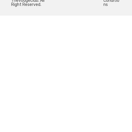
Thevougeclub. All
Conditio
Right Reserved.
ns